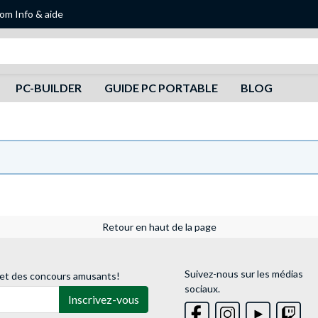
oom
Info & aide
Recherche
PC-BUILDER
GUIDE PC PORTABLE
BLOG
Retour en haut de la page
Suivez-nous sur les médias
 et des concours amusants!
sociaux.
Inscrivez-vous