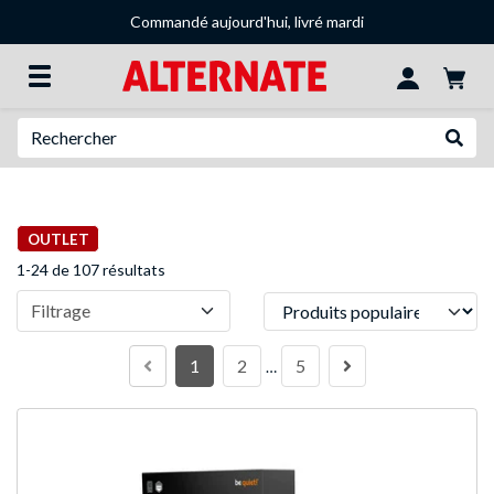
Commandé aujourd'hui, livré mardi
Recherche
Recher
OUTLET
1-24 de 107 résultats
Trier
Filtrage
1
2
5
…