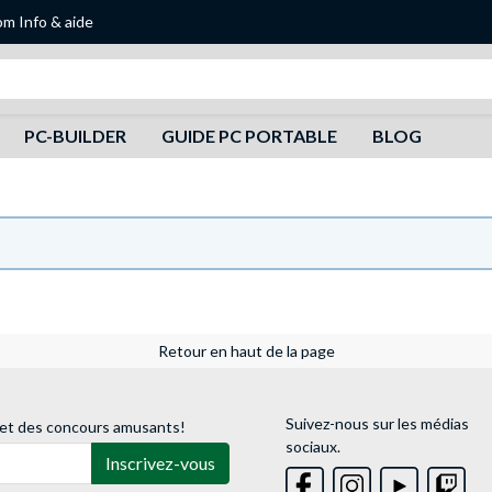
om
Info & aide
Recherche
PC-BUILDER
GUIDE PC PORTABLE
BLOG
Retour en haut de la page
Suivez-nous sur les médias
 et des concours amusants!
sociaux.
Inscrivez-vous