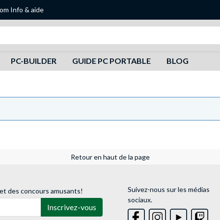
oom
Info & aide
Recherche
PC-BUILDER
GUIDE PC PORTABLE
BLOG
Retour en haut de la page
Suivez-nous sur les médias
 et des concours amusants!
sociaux.
Inscrivez-vous