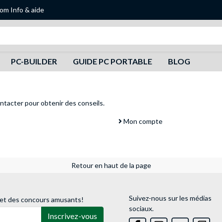
oom
Info & aide
Recherche
PC-BUILDER
GUIDE PC PORTABLE
BLOG
ntacter
pour obtenir des conseils.
Mon compte
Retour en haut de la page
Suivez-nous sur les médias
 et des concours amusants!
sociaux.
Inscrivez-vous