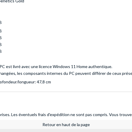
enetics Gold
B
B
B
B
B
PC est livré avec une licence Windows 11 Home authentique.
changées, les composants internes du PC peuvent différer de ceux prés
rofondeur/longueur: 47,8 cm
ises. Les éventuels frais d'expédition ne sont pas compris.
Vous trouver
Retour en haut de la page