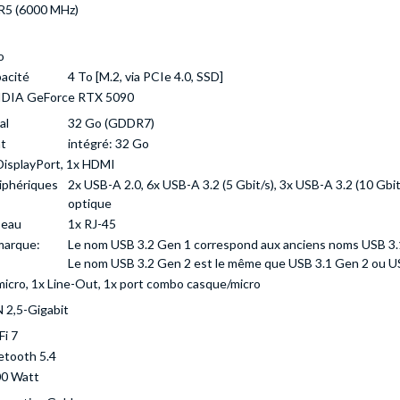
5 (6000 MHz)
o
acité
4 To [M.2, via PCIe 4.0, SSD]
DIA GeForce RTX 5090
al
32 Go (GDDR7)
t
intégré: 32 Go
DisplayPort, 1x HDMI
iphériques
2x USB-A 2.0, 6x USB-A 3.2 (5 Gbit/s), 3x USB-A 3.2 (10 Gbit/
optique
seau
1x RJ-45
arque:
Le nom USB 3.2 Gen 1 correspond aux anciens noms USB 3.
Le nom USB 3.2 Gen 2 est le même que USB 3.1 Gen 2 ou US
micro, 1x Line-Out, 1x port combo casque/micro
 2,5-Gigabit
Fi 7
etooth 5.4
0 Watt