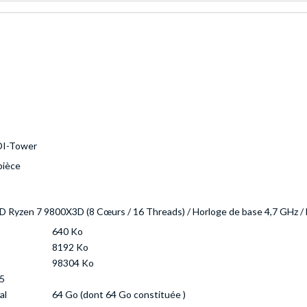
DI-Tower
pièce
 Ryzen 7 9800X3D (8 Cœurs / 16 Threads) / Horloge de base 4,7 GHz / 
640 Ko
8192 Ko
98304 Ko
5
al
64 Go (dont 64 Go constituée )