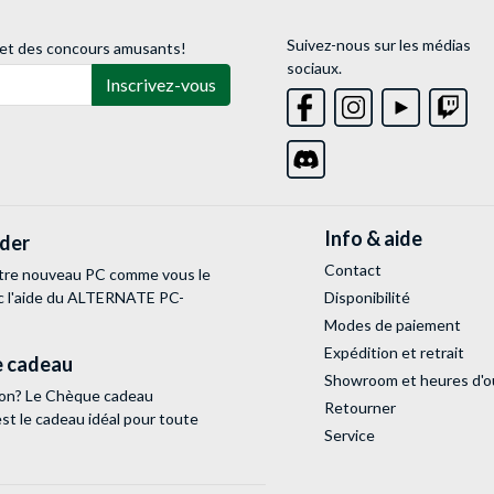
Suivez-nous sur les médias
 et des concours amusants!
sociaux.
Inscrivez-vous
Info & aide
lder
Contact
tre nouveau PC comme vous le
c l'aide du ALTERNATE PC-
Disponibilité
Modes de paiement
Expédition et retrait
 cadeau
Showroom et heures d'o
tion? Le Chèque cadeau
Retourner
 le cadeau idéal pour toute
Service