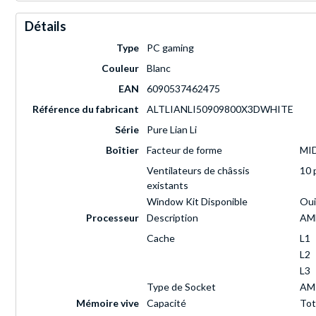
Détails
Type
PC gaming
Couleur
Blanc
EAN
6090537462475
Référence du fabricant
ALTLIANLI50909800X3DWHITE
Série
Pure Lian Li
Boîtier
Facteur de forme
MI
Ventilateurs de châssis
10 
existants
Window Kit Disponible
Oui
Processeur
Description
AMD
Cache
L1
L2
L3
Type de Socket
AM
Mémoire vive
Capacité
Tot