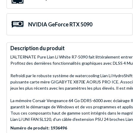
NVIDIA GeForce RTX 5090
Description du produit
L'ALTERNATE Pure Lian Li White R7-5090 fait littéralement entrer 
Profitez des dernières fonctionnalités graphiques avec DLSS 4 Mu
Refroidi par le robuste système de watercooling Lian Li HydroShi
puissante carte mère GIGABYTE X870E AORUS PRO ICE. Associé à l
jeux les plus récents avec les paramètres les plus élevés. Il est m
La mémoire Corsair Vengeance 64 Go DDR5-6000 avec éclairage RGB 
garantit le démarrage de Windows et de vos programmes et appli
Tous ces composants haut de gamme sont intégrés dans le magnifi
Lian Li UNI FAN SL120, d'un câble d'extension PSU 24 broches Lian 
Numéro de produit: 1936496