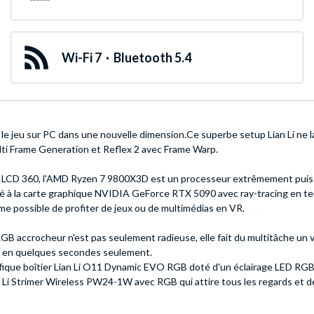
Wi-Fi 7 · Bluetooth 5.4
le jeu sur PC dans une nouvelle dimension.Ce superbe setup Lian Li ne l
lti Frame Generation et Reflex 2 avec Frame Warp.
ft LCD 360, l'AMD Ryzen 7 9800X3D est un processeur extrêmement puissan
a carte graphique NVIDIA GeForce RTX 5090 avec ray-tracing en temps 
ême possible de profiter de jeux ou de multimédias en VR.
accrocheur n'est pas seulement radieuse, elle fait du multitâche un v
s en quelques secondes seulement.
que boîtier Lian Li O11 Dynamic EVO RGB doté d'un éclairage LED RGB. 
Li Strimer Wireless PW24-1W avec RGB qui attire tous les regards et de l