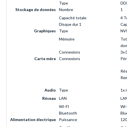
Type
DDR
Stockage de données
Nombre
1
Capacité totale
4 T
Disque dur 1
Cap
Graphiques
Type
NVI
Mémoire
Tot
don
Connexions
3x 
Carte mère
Connexions
Pér
Ré
Rem
Audio
Type
1x 
Réseau
LAN
LAN
WI-FI
Wi-
Bluetooth
Blu
Alimentation électrique
Puissance
120