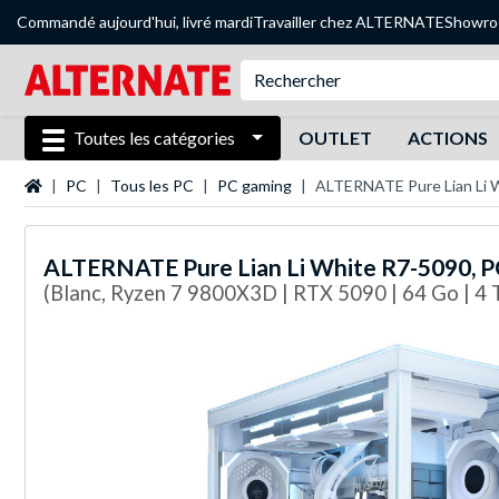
Commandé aujourd'hui, livré mardi
Travailler chez ALTERNATE
Showr
Toutes les catégories
OUTLET
ACTIONS
Page d'accueil
PC
Tous les PC
PC gaming
ALTERNATE Pure Lian Li 
ALTERNATE
Pure Lian Li White R7-5090, 
(Blanc, Ryzen 7 9800X3D | RTX 5090 | 64 Go | 4 