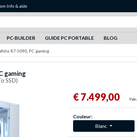
oom
Info & aide
Recherche
PC-BUILDER
GUIDE PC PORTABLE
BLOG
White R7-5090, PC gaming
PC gaming
To SSD)
€ 7.499,00
TVA 
Couleur:
Blanc