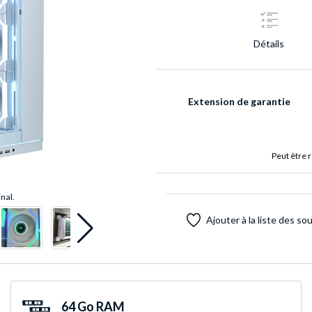
Détails
Extension de garantie
Peut être 
inal.
Ajouter à la liste des so
64 Go RAM