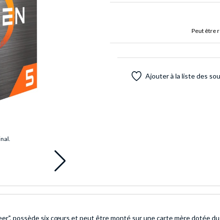
Peut être 
Ajouter à la liste des so
inal.
r", possède six cœurs et peut être monté sur une carte mère dotée du