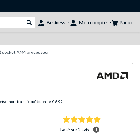
Panier
Business
Mon compte
Rechercher dans le shop
t) socket AM4 processeur
ise, hors frais d'expédition de
€ 6,99
.
5.0 Étoiles Basé sur 
Basé sur 2 avis