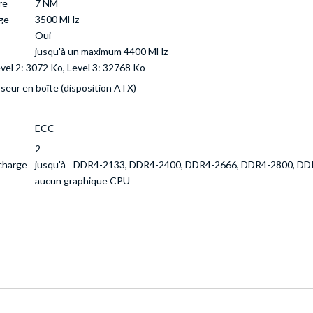
re
7 NM
ge
3500 MHz
Oui
jusqu'à un maximum 4400 MHz
evel 2: 3072 Ko, Level 3: 32768 Ko
seur en boîte (disposition ATX)
ECC
2
charge
jusqu'à
DDR4-2133, DDR4-2400, DDR4-2666, DDR4-2800, DD
aucun graphique CPU