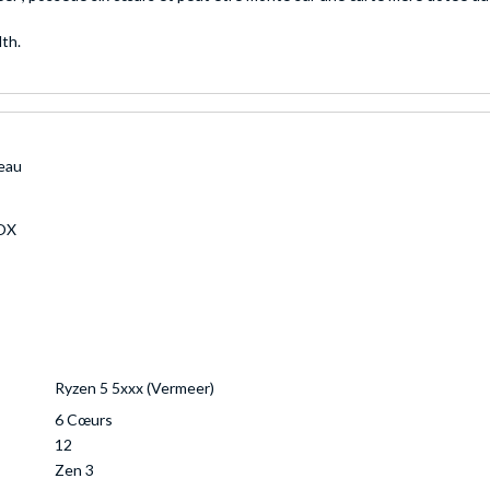
lth.
eau
OX
Ryzen 5 5xxx (Vermeer)
6 Cœurs
12
Zen 3