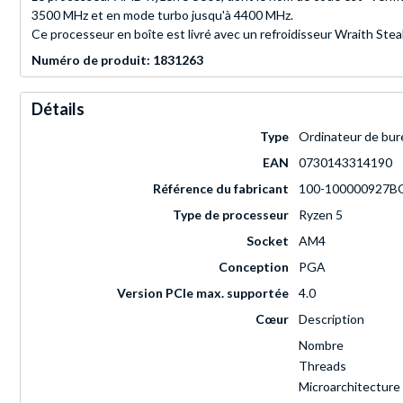
3500 MHz et en mode turbo jusqu'à 4400 MHz.
Ce processeur en boîte est livré avec un refroidisseur Wraith Stea
Numéro de produit: 1831263
Détails
Type
Ordinateur de bur
EAN
0730143314190
Référence du fabricant
100-100000927B
Type de processeur
Ryzen 5
Socket
AM4
Conception
PGA
Version PCIe max. supportée
4.0
Cœur
Description
Nombre
Threads
Microarchitecture