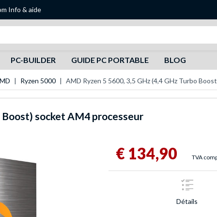
om
Info & aide
Recherche
PC-BUILDER
GUIDE PC PORTABLE
BLOG
AMD
Ryzen 5000
AMD Ryzen 5 5600, 3,5 GHz (4,4 GHz Turbo Boos
o Boost) socket AM4 processeur
€ 134,90
TVA compr
Détails