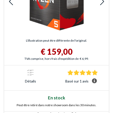
L'illustration peut être différente de l'original.
€ 159,00
TVA comprise, hors frais d'expédition de
€ 6,99
.
5.0 Étoile
Basé sur 1 avis
Détails
En stock
Peut être retiré dans notre showroom dans les 30 minutes.