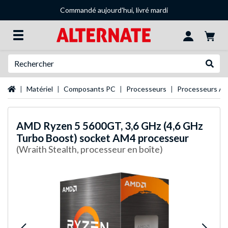
Commandé aujourd'hui, livré mardi
Recherche
Recher
Page d'accueil
Matériel
Composants PC
Processeurs
Processeurs A
AMD
Ryzen 5 5600GT, 3,6 GHz (4,6 GHz
Turbo Boost) socket AM4 processeur
(Wraith Stealth, processeur en boîte)