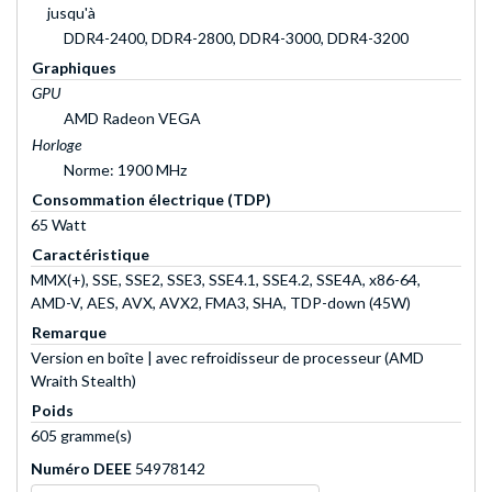
jusqu'à
DDR4-2400, DDR4-2800, DDR4-3000, DDR4-3200
Graphiques
GPU
AMD Radeon VEGA
Horloge
Norme: 1900 MHz
Consommation électrique (TDP)
65 Watt
Caractéristique
MMX(+), SSE, SSE2, SSE3, SSE4.1, SSE4.2, SSE4A, x86-64,
AMD-V, AES, AVX, AVX2, FMA3, SHA, TDP-down (45W)
Remarque
Version en boîte | avec refroidisseur de processeur (AMD
Wraith Stealth)
Poids
605 gramme(s)
Numéro DEEE
54978142