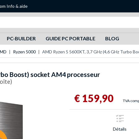
oom
Info & aide
Recherche
PC-BUILDER
GUIDE PC PORTABLE
BLOG
AMD
Ryzen 5000
AMD Ryzen 5 5600XT, 3,7 GHz (4,6 GHz Turbo Bo
rbo Boost) socket AM4 processeur
oîte)
€ 159,90
TVA compr
Détails