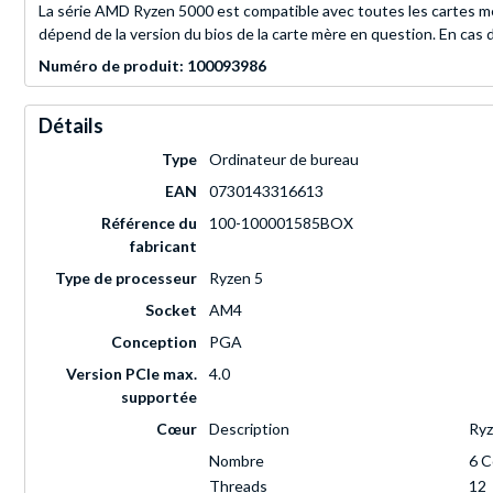
La série AMD Ryzen 5000 est compatible avec toutes les cartes mèr
dépend de la version du bios de la carte mère en question. En cas d
Numéro de produit: 100093986
Détails
Type
Ordinateur de bureau
EAN
0730143316613
Référence du
100-100001585BOX
fabricant
Type de processeur
Ryzen 5
Socket
AM4
Conception
PGA
Version PCIe max.
4.0
supportée
Cœur
Description
Ryz
Nombre
6 
Threads
12