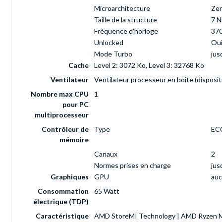
Microarchitecture
Zen
Taille de la structure
7 
Fréquence d'horloge
37
Unlocked
Ou
Mode Turbo
jus
Cache
Level 2: 3072 Ko, Level 3: 32768 Ko
Ventilateur
Ventilateur processeur en boîte (dispos
Nombre max CPU
1
pour PC
multiprocesseur
Contrôleur de
Type
EC
mémoire
Canaux
2
Normes prises en charge
jus
Graphiques
GPU
auc
Consommation
65 Watt
électrique (TDP)
Caractéristique
AMD StoreMI Technology | AMD Ryzen Ma