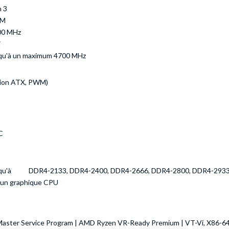
 3
NM
00 MHz
i
qu'à un maximum 4700 MHz
ition ATX, PWM)
C
qu'à
DDR4-2133, DDR4-2400, DDR4-2666, DDR4-2800, DDR4-2933
un graphique CPU
ster Service Program | AMD Ryzen VR-Ready Premium | VT-Vi, X86-64,