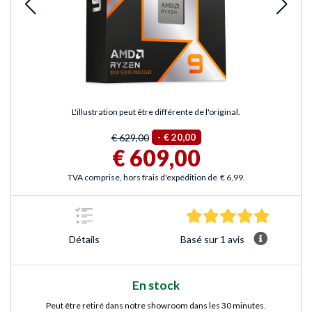
L'illustration peut être différente de l'original.
€ 629,00
-
€ 20,00
€ 609,00
TVA comprise, hors frais d'expédition de
€ 6,99
.
5.0 Étoile
Basé sur 1 avis
Détails
En stock
Peut être retiré dans notre showroom dans les 30 minutes.