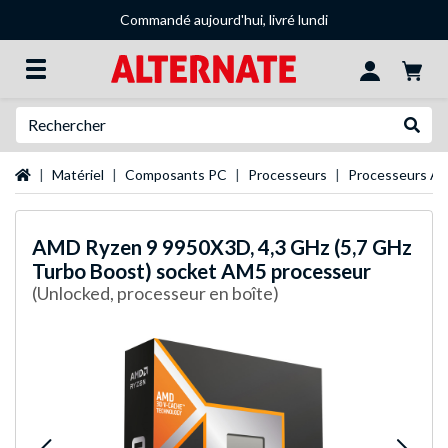
Commandé aujourd'hui, livré lundi
Recherche
Recher
Page d'accueil
Matériel
Composants PC
Processeurs
Processeurs A
AMD
Ryzen 9 9950X3D, 4,3 GHz (5,7 GHz
Turbo Boost) socket AM5 processeur
(Unlocked, processeur en boîte)