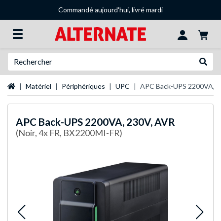
Commandé aujourd'hui, livré mardi
Recherche
Recher
Page d'accueil
Matériel
Périphériques
UPC
APC Back-UPS 2200VA, 2
APC
Back-UPS 2200VA, 230V, AVR
(Noir, 4x FR, BX2200MI-FR)