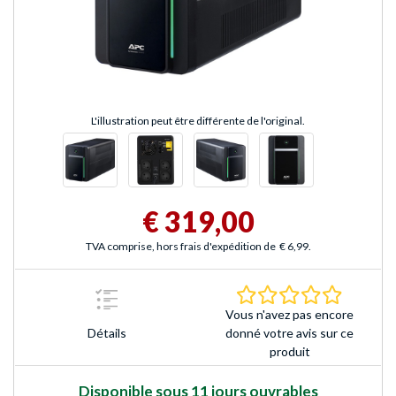
L'illustration peut être différente de l'original.
€ 319,00
TVA comprise, hors frais d'expédition de
€ 6,99
.
0.0 Étoile
Vous n'avez pas encore
Détails
donné votre avis sur ce
produit
Disponible sous 11 jours ouvrables