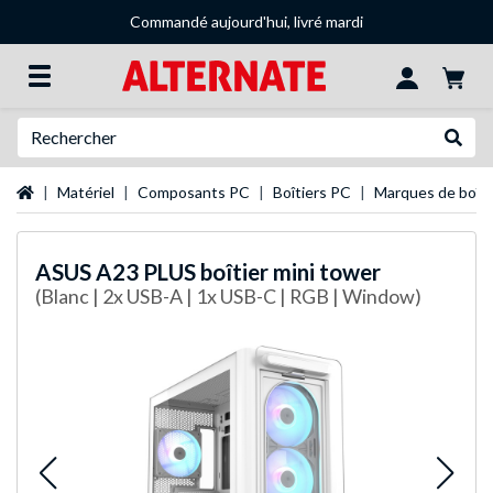
Commandé aujourd'hui, livré mardi
Recherche
Recher
Page d'accueil
Matériel
Composants PC
Boîtiers PC
Marques de boîti
ASUS
A23 PLUS boîtier mini tower
(Blanc | 2x USB-A | 1x USB-C | RGB | Window)