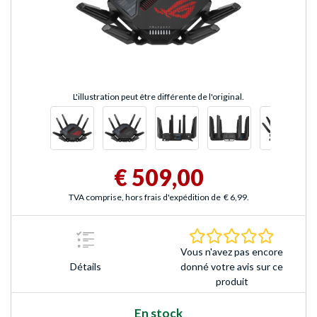
L'illustration peut être différente de l'original.
€ 509,00
TVA comprise, hors frais d'expédition de
€ 6,99
.
0.0 Étoile
Vous n'avez pas encore
Détails
donné votre avis sur ce
produit
En stock