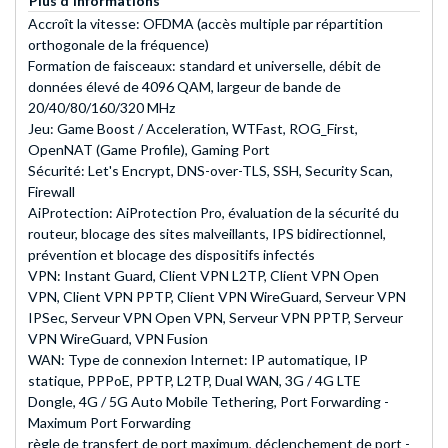
Plus d'informations
Accroît la vitesse: OFDMA (accès multiple par répartition
orthogonale de la fréquence)
Formation de faisceaux: standard et universelle, débit de
données élevé de 4096 QAM, largeur de bande de
20/40/80/160/320 MHz
Jeu: Game Boost / Acceleration, WTFast, ROG_First,
OpenNAT (Game Profile), Gaming Port
Sécurité: Let's Encrypt, DNS-over-TLS, SSH, Security Scan,
Firewall
AiProtection: AiProtection Pro, évaluation de la sécurité du
routeur, blocage des sites malveillants, IPS bidirectionnel,
prévention et blocage des dispositifs infectés
VPN: Instant Guard, Client VPN L2TP, Client VPN Open
VPN, Client VPN PPTP, Client VPN WireGuard, Serveur VPN
IPSec, Serveur VPN Open VPN, Serveur VPN PPTP, Serveur
VPN WireGuard, VPN Fusion
WAN: Type de connexion Internet: IP automatique, IP
statique, PPPoE, PPTP, L2TP, Dual WAN, 3G / 4G LTE
Dongle, 4G / 5G Auto Mobile Tethering, Port Forwarding -
Maximum Port Forwarding
règle de transfert de port maximum, déclenchement de port -