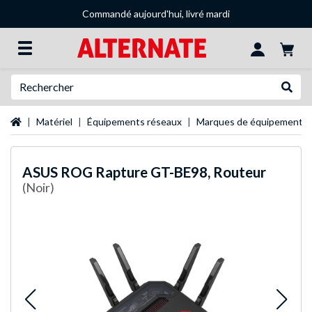
Commandé aujourd'hui, livré mardi
Recherche
Recher
Page d'accueil
Matériel
Équipements réseaux
Marques de équipements 
ASUS
ROG Rapture GT-BE98, Routeur
(Noir)