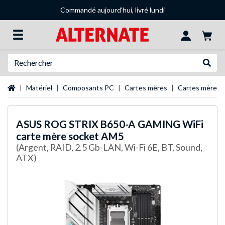
Commandé aujourd'hui, livré lundi
Recherche
Recher
Page d'accueil
Matériel
Composants PC
Cartes mères
Cartes mères
ASUS
ROG STRIX B650-A GAMING WiFi
carte mère socket AM5
(Argent, RAID, 2.5 Gb-LAN, Wi-Fi 6E, BT, Sound,
ATX)