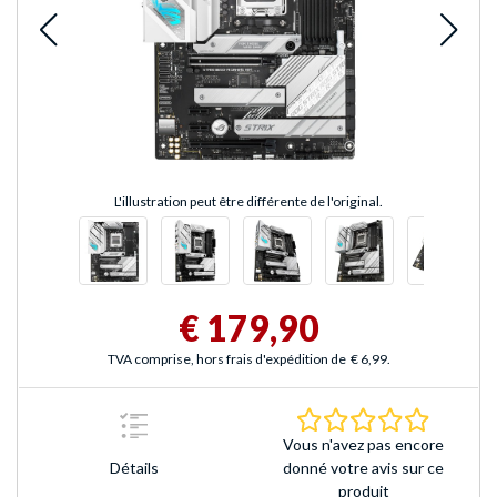
L'illustration peut être différente de l'original.
€ 179,90
TVA comprise, hors frais d'expédition de
€ 6,99
.
0.0 Étoile
Vous n'avez pas encore
Détails
donné votre avis sur ce
produit