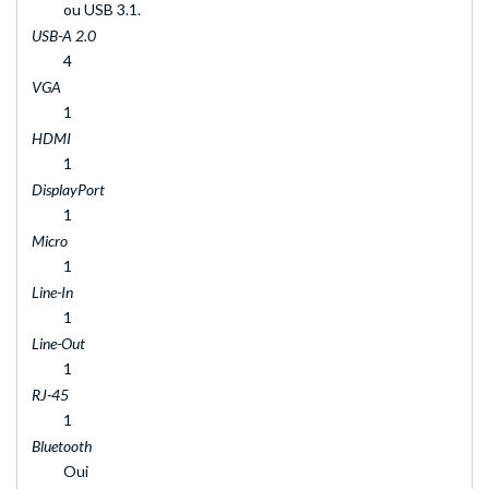
ou USB 3.1.
USB-A 2.0
4
VGA
1
HDMI
1
DisplayPort
1
Micro
1
Line-In
1
Line-Out
1
RJ-45
1
Bluetooth
Oui