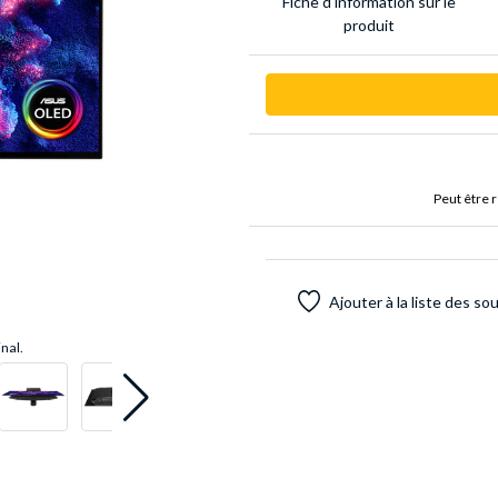
Fiche d'infor­mation sur le
produit
Peut être 
Ajouter à la liste des so
inal.