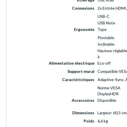
Connexions
2x Entrée HDMI, 
USB-C
USB Note
Ergonomie
Type
Pivotable
Inclinable
Hauteur réglabl
à
Alimentation électrique
Eco-off
Support mural
Compatible VESA
Caractéristiques
Adaptive-Sync, 
Norme VESA
DisplayHDR
Accessoires
Disponible
Dimensions
Largeur: 60,5 cm
Poids
6,6 kg