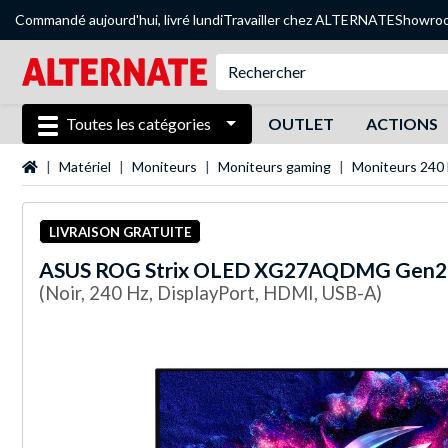
Commandé aujourd'hui, livré lundi
Travailler chez ALTERNATE
Showro
Toutes les catégories
OUTLET
ACTIONS
Page d'accueil
Matériel
Moniteurs
Moniteurs gaming
Moniteurs 240
LIVRAISON GRATUITE
ASUS
ROG Strix OLED XG27AQDMG Gen2 2
(Noir, 240 Hz, DisplayPort, HDMI, USB-A)