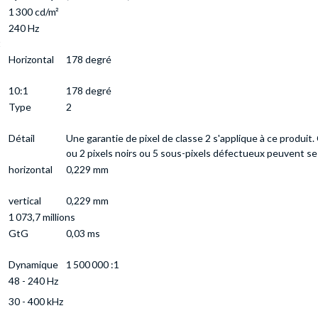
1 300 cd/m²
240 Hz
t
Horizontal
178 degré
10:1
178 degré
Type
2
Détail
Une garantie de pixel de classe 2 s'applique à ce produit.
ou 2 pixels noirs ou 5 sous-pixels défectueux peuvent se pr
horizontal
0,229 mm
vertical
0,229 mm
1 073,7 millions
GtG
0,03 ms
Dynamique
1 500 000 :1
48 - 240 Hz
30 - 400 kHz