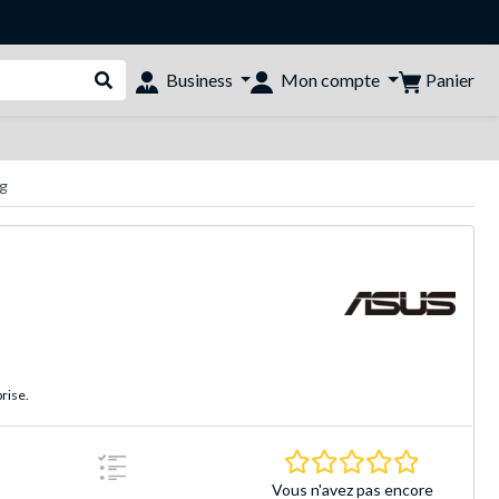
Panier
Business
Mon compte
Rechercher dans le shop
g
rise.
0.0 Étoiles 
Vous n'avez pas encore