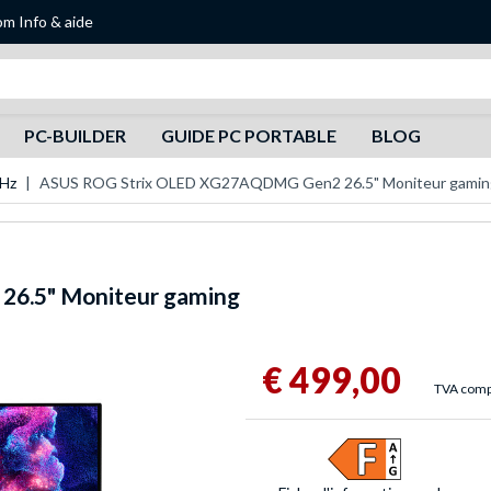
om
Info & aide
Recherche
PC-BUILDER
GUIDE PC PORTABLE
BLOG
 Hz
ASUS ROG Strix OLED XG27AQDMG Gen2 26.5" Moniteur gamin
6.5" Moniteur gaming
€ 499,00
TVA comp