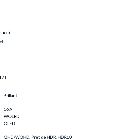
ouce)
el
g
171
Brillant
16:9
WOLED
OLED
QHD/WQHD, Prêt de HDR, HDR10