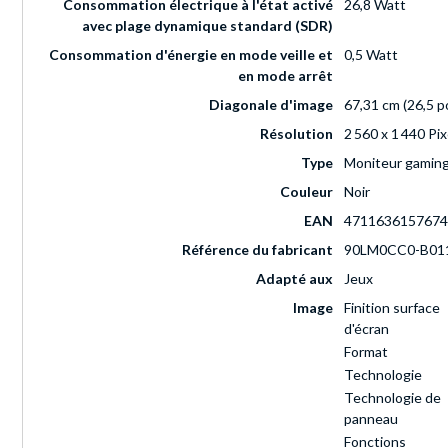
Consommation électrique à l'état activé
26,8 Watt
avec plage dynamique standard (SDR)
Consommation d'énergie en mode veille et
0,5 Watt
en mode arrêt
Diagonale d'image
67,31 cm (26,5 p
Résolution
2 560 x 1 440 Pix
Type
Moniteur gamin
Couleur
Noir
EAN
4711636157674
Référence du fabricant
90LM0CC0-B01
Adapté aux
Jeux
Image
Finition surface
d'écran
Format
Technologie
Technologie de
panneau
Fonctions