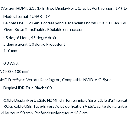
(Version HDMI: 2.1), 1x Entrée DisplayPort, (DisplayPort version: 1.4), 1
Mode alternatif USB-C DP
Le nom USB 3.2 Gen 1 correspond aux anciens noms USB 3.1 Gen 1 ou
Pivot, Rotatif, Inclinable, Réglable en hauteur
45 degré Liens, 45 degré droit
5 degré avant, 20 degré Précédent
e
110 mm
0,3 Watt
 (100 x 100 mm)
AMD FreeSync, Verrou Kensington, Compatible NVIDIA G-Sync
DisplayHDR True Black 400
Câble DisplayPort, câble HDMI, chiffon en microfibre, câble d'aliment
ROG, câble USB Type-B vers A, kit de fixation VESA, carte de garantie
 x Hauteur: 50 cm x Profondeur/longueur: 18,8 cm