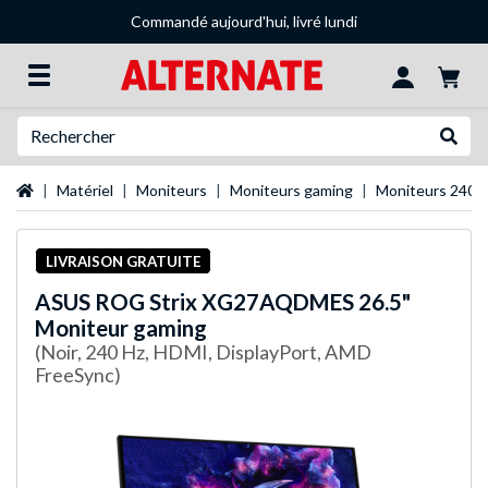
Commandé aujourd'hui, livré lundi
Recherche
Recher
Page d'accueil
Matériel
Moniteurs
Moniteurs gaming
Moniteurs 240 
LIVRAISON GRATUITE
ASUS
ROG Strix XG27AQDMES 26.5"
Moniteur gaming
(Noir, 240 Hz, HDMI, DisplayPort, AMD
FreeSync)