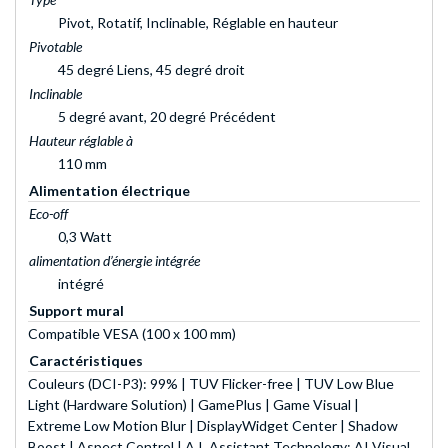
Pivot, Rotatif, Inclinable, Réglable en hauteur
Pivotable
45 degré Liens, 45 degré droit
Inclinable
5 degré avant, 20 degré Précédent
Hauteur réglable à
110 mm
Alimentation électrique
Eco-off
0,3 Watt
alimentation d’énergie intégrée
intégré
Support mural
Compatible VESA (100 x 100 mm)
Caractéristiques
Couleurs (DCI-P3): 99% | TUV Flicker-free | TUV Low Blue
Light (Hardware Solution) | GamePlus | Game Visual |
Extreme Low Motion Blur | DisplayWidget Center | Shadow
Boost | Aspect Control | A.I. Assistant Technology: AI Visual