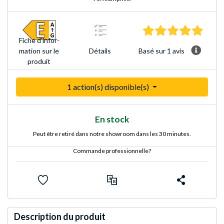
5.0 Éto
Fiche d'infor­
Basé sur 1 avis
mation sur le
Détails
produit
1 action(s) disponible(s)
En stock
Peut être retiré dans notre showroom dans les 30 minutes.
Commande professionnelle?
Description du produit