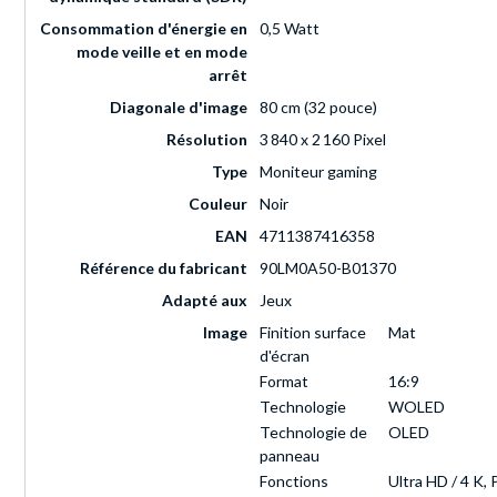
Consommation d'énergie en
0,5 Watt
mode veille et en mode
arrêt
Diagonale d'image
80 cm (32 pouce)
Résolution
3 840 x 2 160 Pixel
Type
Moniteur gaming
Couleur
Noir
EAN
4711387416358
Référence du fabricant
90LM0A50-B01370
Adapté aux
Jeux
Image
Finition surface
Mat
d'écran
Format
16:9
Technologie
WOLED
Technologie de
OLED
panneau
Fonctions
Ultra HD / 4 K,