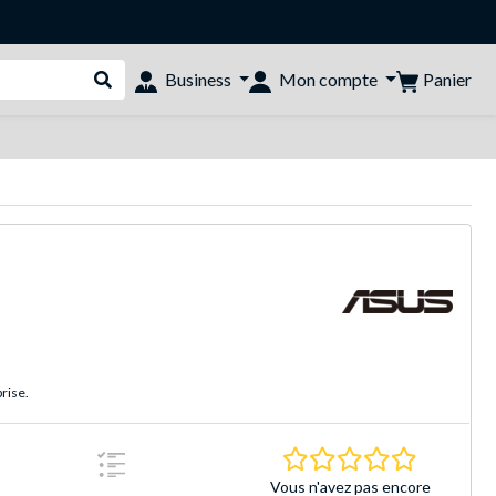
Panier
Business
Mon compte
Rechercher dans le shop
rise.
0.0 Étoiles 
Vous n'avez pas encore