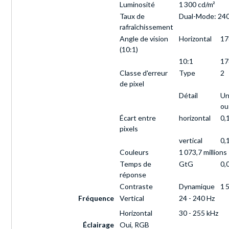
Luminosité
1 300 cd/m²
Taux de
Dual-Mode: 240
rafraîchissement
Angle de vision
Horizontal
17
(10:1)
10:1
17
Classe d'erreur
Type
2
de pixel
Détail
Un
ou
Écart entre
horizontal
0,
pixels
vertical
0,
Couleurs
1 073,7 millions
Temps de
GtG
0,
réponse
Contraste
Dynamique
1 
Fréquence
Vertical
24 - 240 Hz
Horizontal
30 - 255 kHz
Éclairage
Oui, RGB