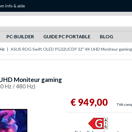
om
Info & aide
Recherche
PC-BUILDER
GUIDE PC PORTABLE
BLOG
 Hz
ASUS ROG Swift OLED PG32UCDP 32" 4K UHD Moniteur gaming
UHD Moniteur gaming
40 Hz / 480 Hz)
€ 949,00
TVA comp