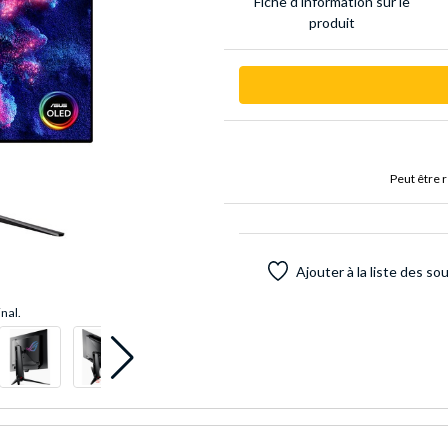
Fiche d'infor­mation sur le
produit
Peut être 
Ajouter à la liste des so
inal.