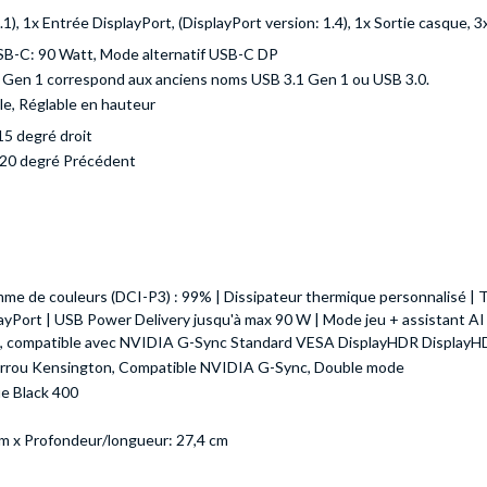
), 1x Entrée DisplayPort, (DisplayPort version: 1.4), 1x Sortie casque, 
SB-C: 90 Watt, Mode alternatif USB-C DP
 Gen 1 correspond aux anciens noms USB 3.1 Gen 1 ou USB 3.0.
ble, Réglable en hauteur
15 degré droit
, 20 degré Précédent
e de couleurs (DCI-P3) : 99% | Dissipateur thermique personnalisé | Tec
yPort | USB Power Delivery jusqu'à max 90 W | Mode jeu + assistant AI :
compatible avec NVIDIA G-Sync Standard VESA DisplayHDR DisplayHD
rrou Kensington, Compatible NVIDIA G-Sync, Double mode
e Black 400
cm x Profondeur/longueur: 27,4 cm