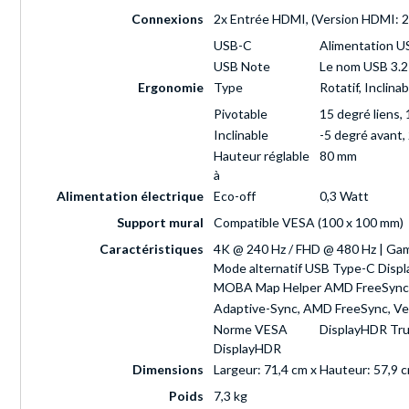
Connexions
2x Entrée HDMI, (Version HDMI: 2.1
USB-C
Alimentation U
USB Note
Le nom USB 3.2
Ergonomie
Type
Rotatif, Inclina
Pivotable
15 degré liens, 
Inclinable
-5 degré avant
Hauteur réglable
80 mm
à
Alimentation électrique
Eco-off
0,3 Watt
Support mural
Compatible VESA (100 x 100 mm)
Caractéristiques
4K @ 240 Hz / FHD @ 480 Hz | Gamm
Mode alternatif USB Type-C Displa
MOBA Map Helper AMD FreeSync, 
Adaptive-Sync, AMD FreeSync, Ve
Norme VESA
DisplayHDR Tru
DisplayHDR
Dimensions
Largeur: 71,4 cm x Hauteur: 57,9 
Poids
7,3 kg