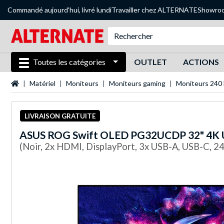
Commandé aujourd'hui, livré lundi
Travailler chez ALTERNATE
Showro
Toutes les catégories
OUTLET
ACTIONS
Page d'accueil
Matériel
Moniteurs
Moniteurs gaming
Moniteurs 240
LIVRAISON GRATUITE
ASUS
ROG Swift OLED PG32UCDP 32" 4K 
(Noir, 2x HDMI, DisplayPort, 3x USB-A, USB-C, 2