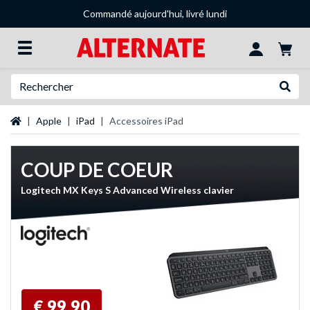
Commandé aujourd'hui, livré lundi
Recherche
Recher
Page d'accueil
Apple
iPad
Accessoires iPad
COUP DE COEUR
Logitech MX Keys S Advanced Wireless clavier
€ 99,90