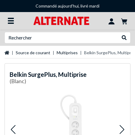
Commandé aujourd'hui, livré mardi
Recherche
Recher
Page d'accueil
Source de courant
Multiprises
Belkin SurgePlus, Multipris
Belkin
SurgePlus, Multiprise
(Blanc)