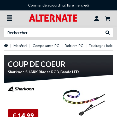
Commandé aujourd'hui, livré mercredi
Recherche
Recher
Page d'accueil
Matériel
Composants PC
Boîtiers PC
Éclairages boîtier
COUP DE COEUR
Sharkoon SHARK Blades RGB, Bande LED
€ 14,99