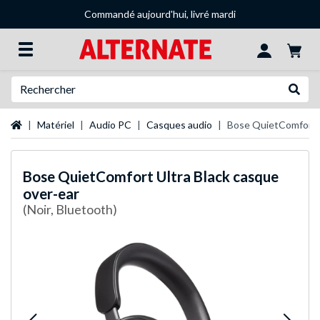
Commandé aujourd'hui, livré mardi
Recherche
Recher
Page d'accueil
Matériel
Audio PC
Casques audio
Bose QuietComfort U
Bose
QuietComfort Ultra Black casque
over-ear
(Noir, Bluetooth)