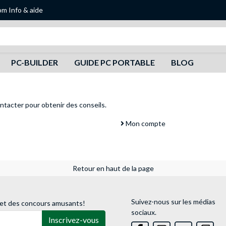
om
Info & aide
Recherche
PC-BUILDER
GUIDE PC PORTABLE
BLOG
ntacter
pour obtenir des conseils.
Mon compte
Retour en haut de la page
Suivez-nous sur les médias
 et des concours amusants!
sociaux.
Inscrivez-vous