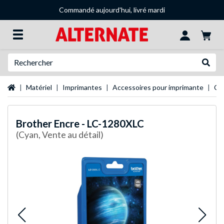
Commandé aujourd'hui, livré mardi
Recherche
Recher
Page d'accueil
Matériel
Imprimantes
Accessoires pour imprimante
Ca
Brother
Encre - LC-1280XLC
(Cyan, Vente au détail)