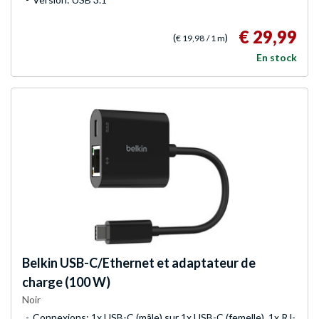
€ 29,99
(
)
€ 19,98
/ 1 m
En stock
Belkin
USB-C/Ethernet et adaptateur de
charge (100 W)
Noir
Connexions: 1x USB-C (mâle) sur 1x USB-C (femelle), 1x RJ-