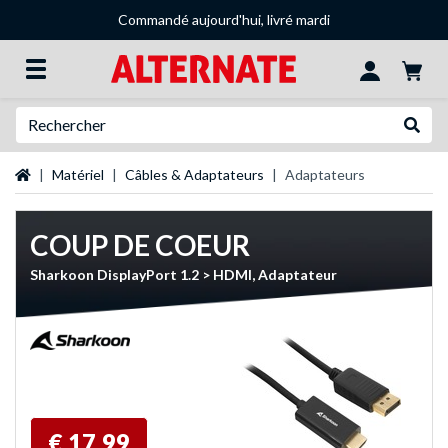
Commandé aujourd'hui, livré mardi
Recherche
Recher
Page d'accueil
Matériel
Câbles & Adaptateurs
Adaptateurs
COUP DE COEUR
Sharkoon DisplayPort 1.2 > HDMI, Adaptateur
€ 17,99