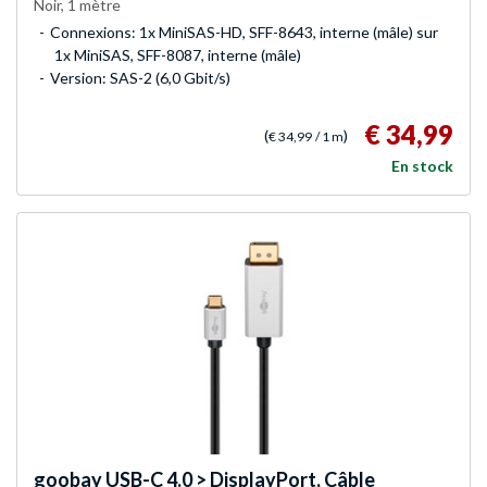
Noir, 1 mètre
Connexions: 1x MiniSAS-HD, SFF-8643, interne (mâle) sur
1x MiniSAS, SFF-8087, interne (mâle)
Version: SAS-2 (6,0 Gbit/s)
€ 34,99
(
)
€ 34,99
/ 1 m
En stock
goobay
USB-C 4.0 > DisplayPort, Câble