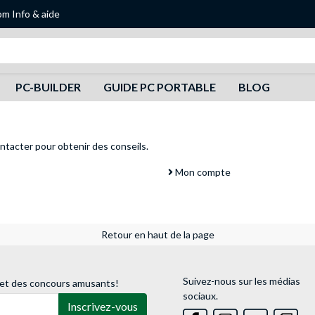
om
Info & aide
Recherche
PC-BUILDER
GUIDE PC PORTABLE
BLOG
ntacter
pour obtenir des conseils.
Mon compte
Retour en haut de la page
Suivez-nous sur les médias
 et des concours amusants!
sociaux.
Inscrivez-vous