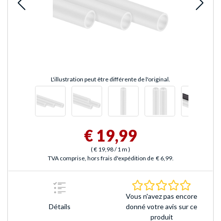
L'illustration peut être différente de l'original.
€ 19,99
(
€ 19,98
/ 1 m
)
TVA comprise, hors frais d'expédition de
€ 6,99
.
0.0 Étoile
Vous n'avez pas encore
Détails
donné votre avis sur ce
produit