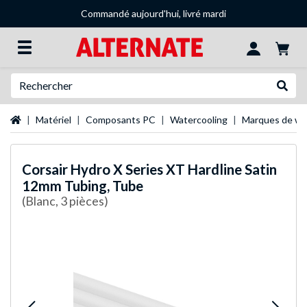
Commandé aujourd'hui, livré mardi
Recherche
Recher
Page d'accueil
Matériel
Composants PC
Watercooling
Marques de wa
Corsair
Hydro X Series XT Hardline Satin
12mm Tubing, Tube
(Blanc, 3 pièces)