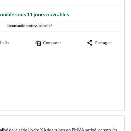
onible sous 11 jours ouvrables
Commande professionnelle?
uhaits
Comparer
Partager
isé de la série Hydro X à des tubes en PMMA satiné, construits