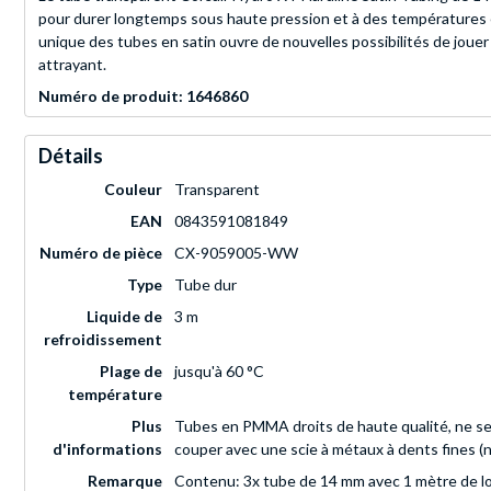
pour durer longtemps sous haute pression et à des températures él
unique des tubes en satin ouvre de nouvelles possibilités de jouer
attrayant.
Numéro de produit: 1646860
Détails
Couleur
Transparent
EAN
0843591081849
Numéro de pièce
CX-9059005-WW
Type
Tube dur
Liquide de
3 m
refroidissement
Plage de
jusqu'à 60 °C
température
Plus
Tubes en PMMA droits de haute qualité, ne se 
d'informations
couper avec une scie à métaux à dents fines (n
Remarque
Contenu: 3x tube de 14 mm avec 1 mètre de l