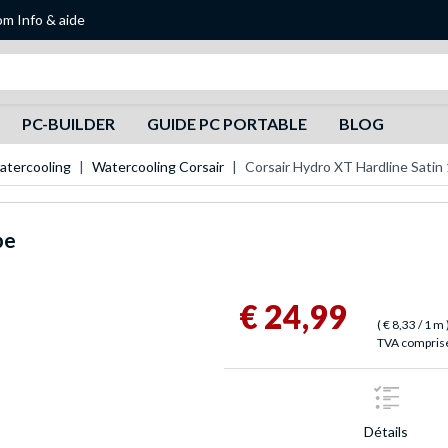
om
Info & aide
Recherche
PC-BUILDER
GUIDE PC PORTABLE
BLOG
atercooling
Watercooling Corsair
Corsair Hydro XT Hardline Satin
be
€ 24,99
(
€ 8,33
/ 1 m
TVA comprise,
Détails