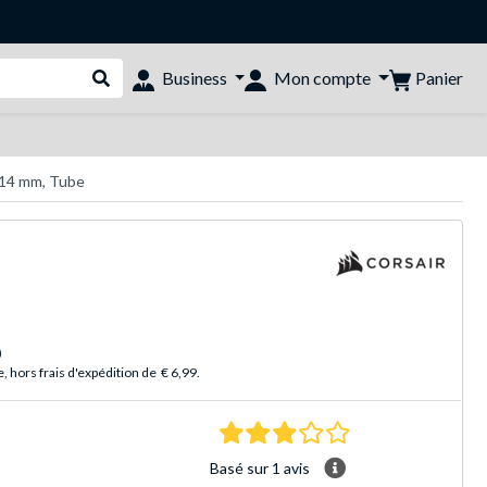
Panier
Business
Mon compte
Rechercher dans le shop
 14 mm, Tube
)
 hors frais d'expédition de
€ 6,99
.
3.0 Étoiles Basé sur 
Basé sur 1 avis