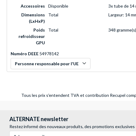
Accessoires
Disponible
3x tube de 14 
Dimensions
Total
Largeur: 14 m
(LxHxP)
Poids
Total
348 gramme(s
refroidisseur
GPU
Numéro DEEE
54978142
Personne responsable pour l'UE
Tous les prix s'entendent TVA et contribution Recupel compr
ALTERNATE newsletter
Restez informé des nouveaux produits, des promotions exclusives
Adresse e-mail