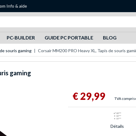
oom
Info & aide
Recherche
PC-BUILDER
GUIDE PC PORTABLE
BLOG
 de souris gaming
Corsair MM200 PRO Heavy XL, Tapis de souris gam
ris gaming
€ 29,99
TVA comprise,
Détails