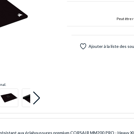
Peut être 
Ajouter à la liste des so
inal.
ssu résistant aux éclaboussures premium CORSAIR MM200 PRO - Heavy XL,