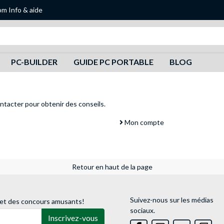
om
Info & aide
Recherche
PC-BUILDER
GUIDE PC PORTABLE
BLOG
ntacter
pour obtenir des conseils.
Mon compte
Retour en haut de la page
Suivez-nous sur les médias
 et des concours amusants!
sociaux.
Inscrivez-vous