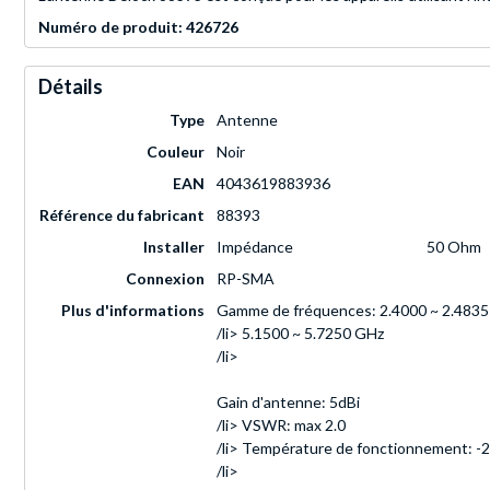
Numéro de produit: 426726
Détails
Type
Antenne
Couleur
Noir
EAN
4043619883936
Référence du fabricant
88393
Installer
Impédance
50 Ohm
Connexion
RP-SMA
Plus d'informations
Gamme de fréquences: 2.4000 ~ 2.483
/li> 5.1500 ~ 5.7250 GHz
/li>
Gain d'antenne: 5dBi
/li> VSWR: max 2.0
/li> Température de fonctionnement: -2
/li>