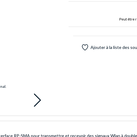
Peut être 
Ajouter à la liste des so
inal.
interface RP-SMA pour transmettre et recevoir des signaux Wlan à doubl