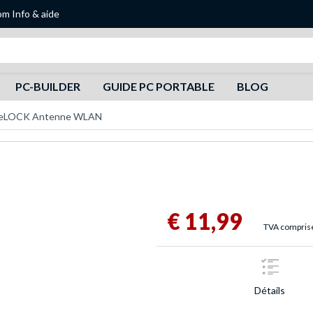
om
Info & aide
Recherche
PC-BUILDER
GUIDE PC PORTABLE
BLOG
eLOCK Antenne WLAN
€ 11,99
TVA comprise,
Détails