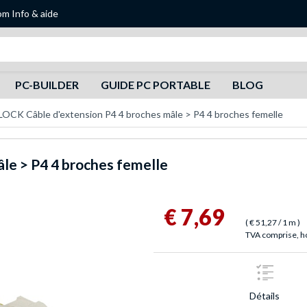
om
Info & aide
Recherche
PC-BUILDER
GUIDE PC PORTABLE
BLOG
OCK Câble d'extension P4 4 broches mâle > P4 4 broches femelle
âle > P4 4 broches femelle
€ 7,69
(
€ 51,27
/ 1 m
)
TVA comprise, ho
Détails