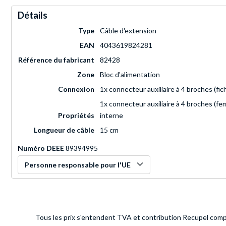
Détails
Type
Câble d'extension
EAN
4043619824281
Référence du fabricant
82428
Zone
Bloc d'alimentation
Connexion
1x connecteur auxiliaire à 4 broches (fic
1x connecteur auxiliaire à 4 broches (fem
Propriétés
interne
Longueur de câble
15 cm
Numéro DEEE
89394995
Personne responsable pour l'UE
Tous les prix s'entendent TVA et contribution Recupel compr