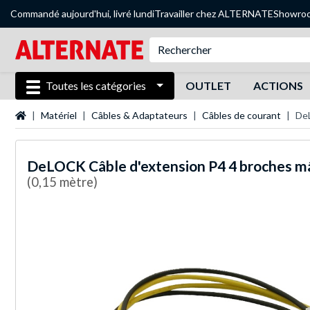
Commandé aujourd'hui, livré lundi
Travailler chez ALTERNATE
Showro
Toutes les catégories
OUTLET
ACTIONS
Page d'accueil
Matériel
Câbles & Adaptateurs
Câbles de courant
DeL
DeLOCK
Câble d'extension P4 4 broches m
(0,15 mètre)