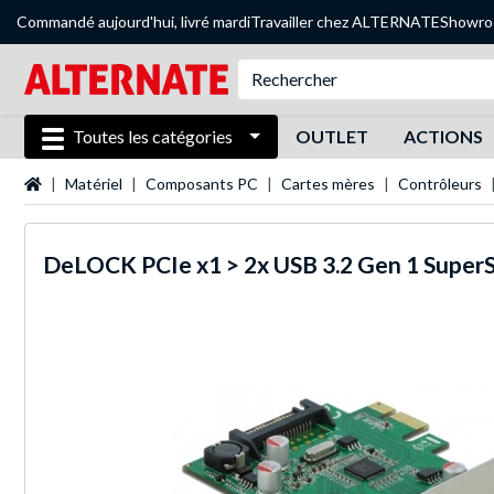
Commandé aujourd'hui, livré mardi
Travailler chez ALTERNATE
Showr
Toutes les catégories
OUTLET
ACTIONS
Page d'accueil
Matériel
Composants PC
Cartes mères
Contrôleurs
DeLOCK
PCIe x1 > 2x USB 3.2 Gen 1 Super