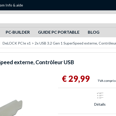
oom
Info & aide
Recherche
PC-BUILDER
GUIDE PC PORTABLE
BLOG
DeLOCK PCIe x1 > 2x USB 3.2 Gen 1 SuperSpeed externe, Contrôleu
Speed externe, Contrôleur USB
€ 29,99
TVA comprise,
Détails