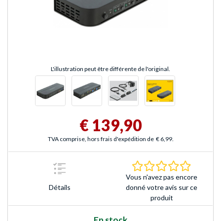
L'illustration peut être différente de l'original.
€ 139,90
TVA comprise, hors frais d'expédition de
€ 6,99
.
0.0 Étoile
Vous n'avez pas encore
Détails
donné votre avis sur ce
produit
En stock