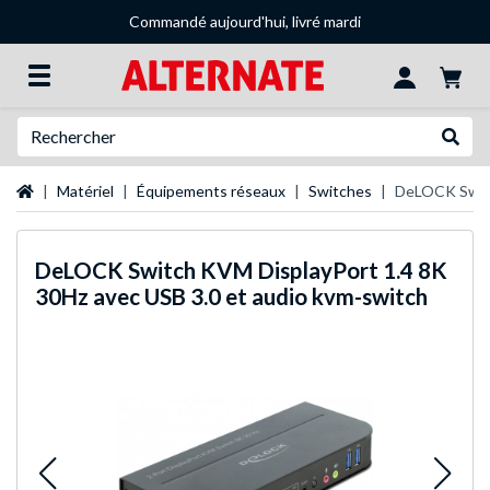
Commandé aujourd'hui, livré mardi
Recherche
Recher
Page d'accueil
Matériel
Équipements réseaux
Switches
DeLOCK Switc
DeLOCK
Switch KVM DisplayPort 1.4 8K
30Hz avec USB 3.0 et audio kvm-switch