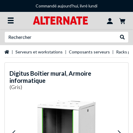
Commandé aujourd'hui, livré lundi
Recherche
Recher
Page d'accueil
Serveurs et workstations
Composants serveurs
Racks po
Digitus
Boîtier mural, Armoire
informatique
(Gris)