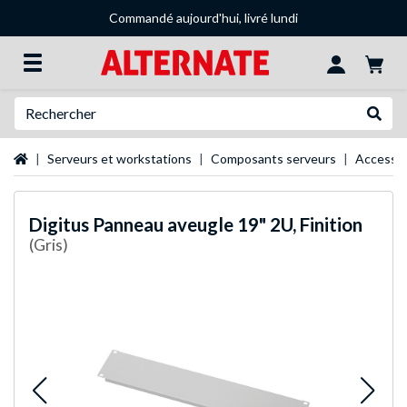
Commandé aujourd'hui, livré lundi
Recherche
Recher
Page d'accueil
Serveurs et workstations
Composants serveurs
Accessoi
Digitus
Panneau aveugle 19" 2U, Finition
(Gris)