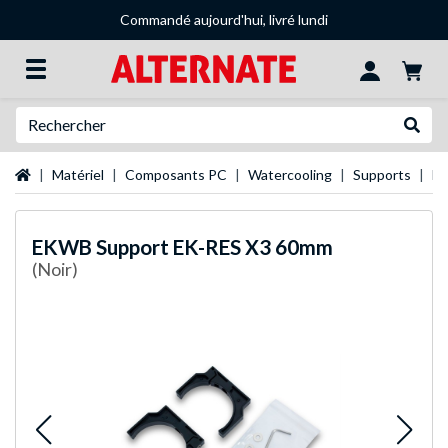
Commandé aujourd'hui, livré lundi
Recherche
Recher
Page d'accueil
Matériel
Composants PC
Watercooling
Supports
EK
EKWB
Support EK-RES X3 60mm
(Noir)