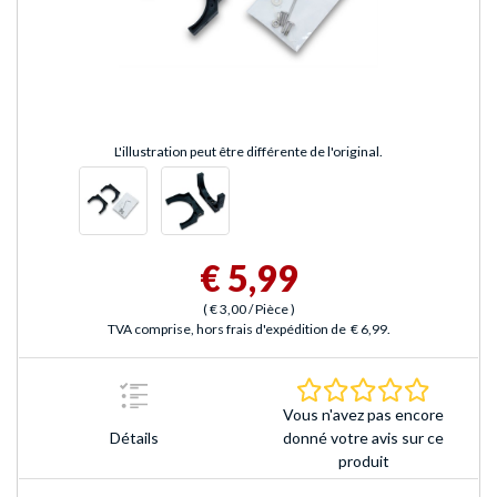
L'illustration peut être différente de l'original.
€ 5,99
(
€ 3,00
/ Pièce
)
TVA comprise, hors frais d'expédition de
€ 6,99
.
0.0 Étoile
Vous n'avez pas encore
Détails
donné votre avis sur ce
produit