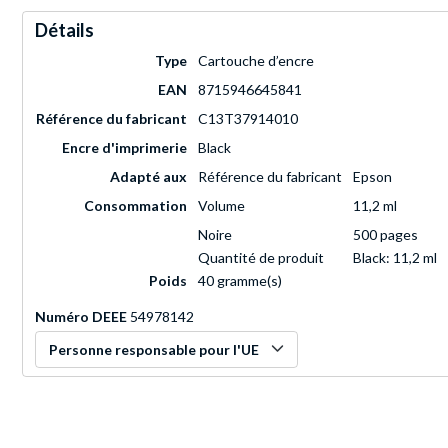
Détails
Type
Cartouche d’encre
EAN
8715946645841
Référence du fabricant
C13T37914010
Encre d'imprimerie
Black
Adapté aux
Référence du fabricant
Epson
Consommation
Volume
11,2 ml
Noire
500 pages
Quantité de produit
Black: 11,2 ml
Poids
40 gramme(s)
Numéro DEEE
54978142
Personne responsable pour l'UE