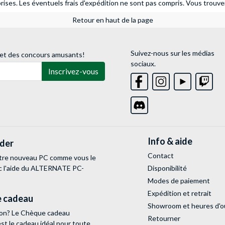
ises. Les éventuels frais d'expédition ne sont pas compris.
Vous trouver
Retour en haut de la page
Suivez-nous sur les médias
 et des concours amusants!
sociaux.
Inscrivez-vous
Info & aide
lder
Contact
tre nouveau PC comme vous le
c l'aide du ALTERNATE PC-
Disponibilité
Modes de paiement
Expédition et retrait
 cadeau
Showroom et heures d'o
tion? Le Chèque cadeau
Retourner
 le cadeau idéal pour toute