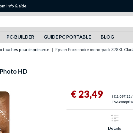
oom
Info & aide
Recherche
PC-BUILDER
GUIDE PC PORTABLE
BLOG
artouches pour imprimante
Epson Encre noire mono-pack 378XL Clar
a Photo HD
€ 23,49
(
€ 2.097,32
/
TVA comprise,
Détails