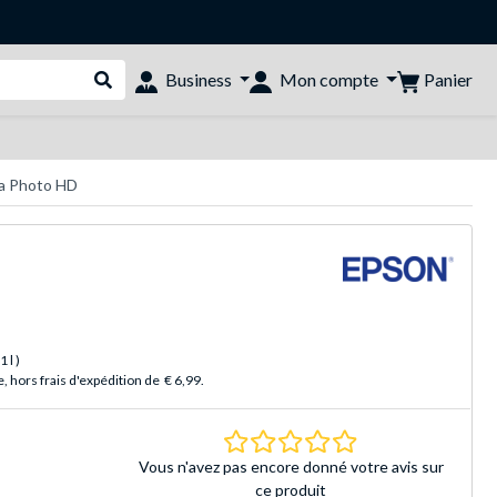
Panier
Business
Mon compte
Rechercher dans le shop
ia Photo HD
 1 l
)
 hors frais d'expédition de
€ 6,99
.
0.0 Étoiles Basé sur 
Vous n'avez pas encore donné votre avis sur
ce produit