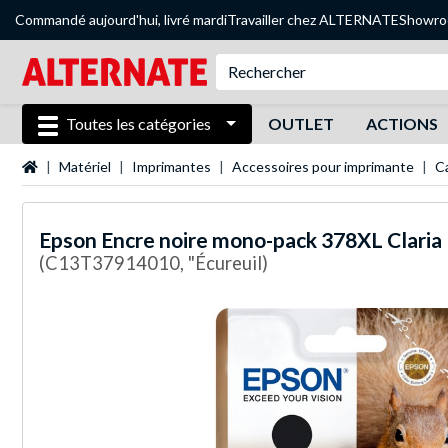
Commandé aujourd'hui, livré mardi
Travailler chez ALTERNATE
Showr
Toutes les catégories
OUTLET
ACTIONS
Page d'accueil
Matériel
Imprimantes
Accessoires pour imprimante
C
Epson
Encre noire mono-pack 378XL Clari
(C13T37914010, "Écureuil)