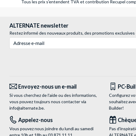
Tous les prix s'entendent TVA et contribution Recupel compr
ALTERNATE newsletter
Restez informé des nouveaux produits, des promotions exclusives
Adresse e-mail
Envoyez-nous un e-mail
PC-Bui
Si vous cherchez de l'aide ou des informations,
Configurez vo
vous pouvez toujours nous contacter via
souhaitez ave
info@alternate.be
.
Builder!
Appelez-nous
Chèque
Vous pouvez nous joindre du lundi au samedi
Pas d'inspira
entre 10h et 18h au
03 871 11 11
.
ALTERNATE est