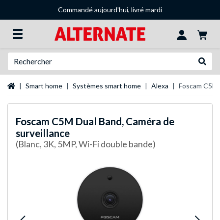
Commandé aujourd'hui, livré mardi
Recherche
Recher
Page d'accueil
Smart home
Systèmes smart home
Alexa
Foscam C5M D
Foscam
C5M Dual Band, Caméra de
surveillance
(Blanc, 3K, 5MP, Wi-Fi double bande)