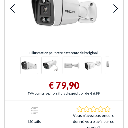
L'illustration peut être différente de l'original.
€ 79,90
TVA comprise, hors frais d'expédition de
€ 6,99
.
0.0 Étoile
Vous n'avez pas encore
Détails
donné votre avis sur ce
produit