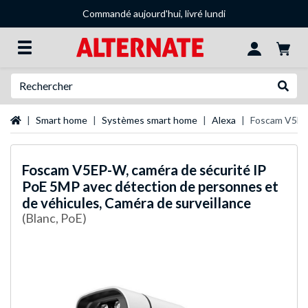
Commandé aujourd'hui, livré lundi
Recherche
Recher
Page d'accueil
Smart home
Systèmes smart home
Alexa
Foscam V5EP-
Foscam
V5EP-W, caméra de sécurité IP
PoE 5MP avec détection de personnes et
de véhicules, Caméra de surveillance
(Blanc, PoE)