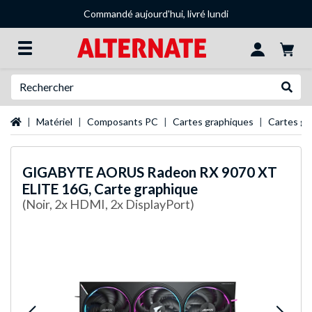
Commandé aujourd'hui, livré lundi
Recherche
Recher
Page d'accueil
Matériel
Composants PC
Cartes graphiques
Cartes g
GIGABYTE
AORUS Radeon RX 9070 XT
ELITE 16G, Carte graphique
(Noir, 2x HDMI, 2x DisplayPort)