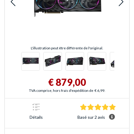
L'illustration peut être différente de l'original.
€ 879,00
TVA comprise, hors frais d'expédition de
€ 6,99
.
5.0 Étoile
Basé sur 2 avis
Détails