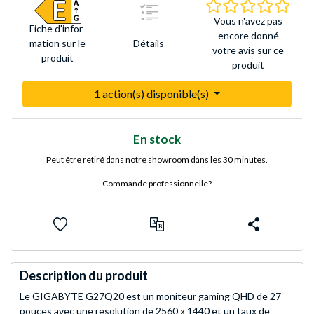
0.0 É
Vous n'avez pas
Fiche d'infor­
encore donné
Détails
mation sur le
votre avis sur ce
produit
produit
1 action(s) disponible(s)
En stock
Peut être retiré dans notre showroom dans les 30 minutes.
Commande professionnelle?
Description du produit
Le GIGABYTE G27Q20 est un moniteur gaming QHD de 27
pouces avec une resolution de 2560 x 1440 et un taux de