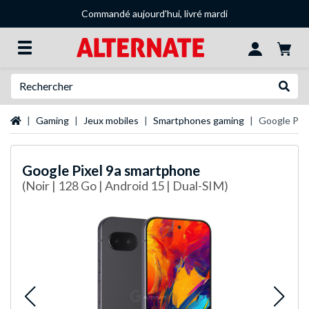
Commandé aujourd'hui, livré mardi
Recherche
Recher
Page d'accueil
Gaming
Jeux mobiles
Smartphones gaming
Google Pix
Google
Pixel 9a smartphone
(Noir | 128 Go | Android 15 | Dual-SIM)