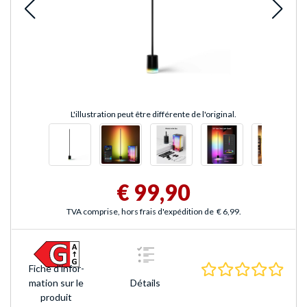
L'illustration peut être différente de l'original.
€ 99,90
TVA comprise, hors frais d'expédition de
€ 6,99
.
0.0 É
Fiche d'infor­
mation sur le
Détails
produit