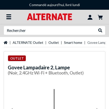
Commandé aujourd'hui, livré lundi
Recherche
Recher
Page d'accueil
ALTERNATE Outlet
Outlet
Smart home
Govee Lampad
OUTLET
Govee
Lampadaire 2, Lampe
(Noir, 2.4GHz Wi-Fi + Bluetooth, Outlet)