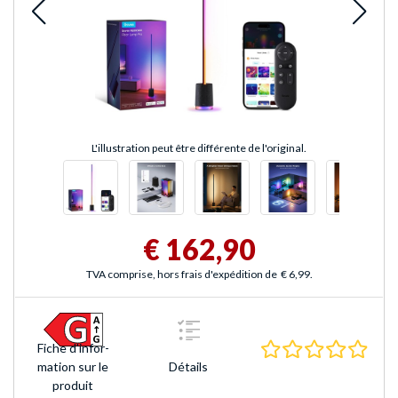
L'illustration peut être différente de l'original.
€ 162,90
TVA comprise, hors frais d'expédition de
€ 6,99
.
0.0 É
Fiche d'infor­
mation sur le
Détails
produit