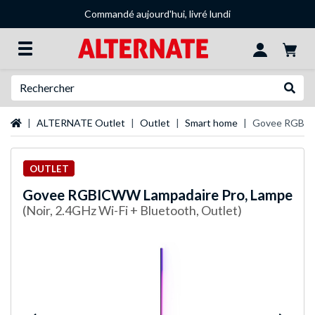
Commandé aujourd'hui, livré lundi
Recherche
Recher
Page d'accueil
ALTERNATE Outlet
Outlet
Smart home
Govee RGBIC
OUTLET
Govee
RGBICWW Lampadaire Pro, Lampe
(Noir, 2.4GHz Wi-Fi + Bluetooth, Outlet)