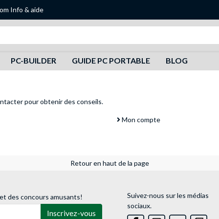
oom
Info & aide
Recherche
PC-BUILDER
GUIDE PC PORTABLE
BLOG
ntacter
pour obtenir des conseils.
Mon compte
Retour en haut de la page
Suivez-nous sur les médias
 et des concours amusants!
sociaux.
Inscrivez-vous