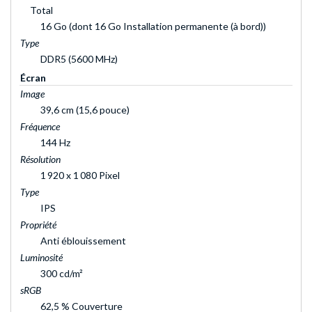
Total
16 Go (dont 16 Go Installation permanente (à bord))
Type
DDR5 (5600 MHz)
Écran
Image
39,6 cm (15,6 pouce)
Fréquence
144 Hz
Résolution
1 920 x 1 080 Pixel
Type
IPS
Propriété
Anti éblouissement
Luminosité
300 cd/m²
sRGB
62,5 % Couverture