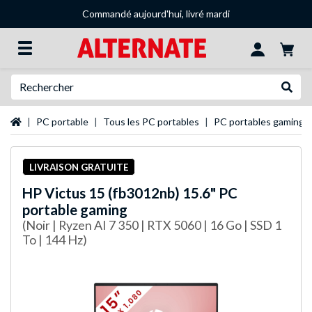
Commandé aujourd'hui, livré mardi
Recherche
Recher
Page d'accueil
PC portable
Tous les PC portables
PC portables gaming
LIVRAISON GRATUITE
HP
Victus 15 (fb3012nb) 15.6" PC
portable gaming
(Noir | Ryzen AI 7 350 | RTX 5060 | 16 Go | SSD 1
To | 144 Hz)