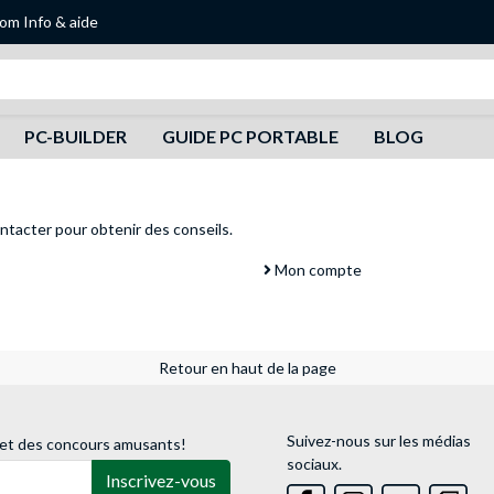
oom
Info & aide
Recherche
PC-BUILDER
GUIDE PC PORTABLE
BLOG
ntacter
pour obtenir des conseils.
Mon compte
Retour en haut de la page
Suivez-nous sur les médias
 et des concours amusants!
sociaux.
Inscrivez-vous