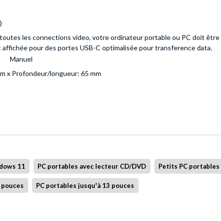
)
 toutes les connections video, votre ordinateur portable ou PC doit êtr
 affichée pour des portes USB-C optimalisée pour transference data.
Manuel
mm x Profondeur/longueur: 65 mm
ndows 11
PC portables avec lecteur CD/DVD
Petits PC portables
4 pouces
PC portables jusqu'à 13 pouces