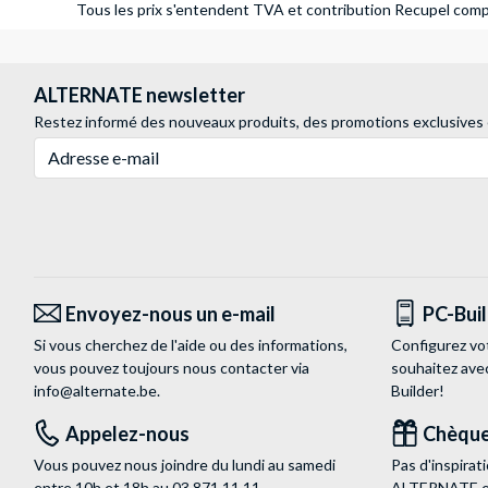
Tous les prix s'entendent TVA et contribution Recupel compr
ALTERNATE newsletter
Restez informé des nouveaux produits, des promotions exclusives
Adresse e-mail
Envoyez-nous un e-mail
PC-Bui
Si vous cherchez de l'aide ou des informations,
Configurez vo
vous pouvez toujours nous contacter via
souhaitez ave
info@alternate.be
.
Builder!
Appelez-nous
Chèque
Vous pouvez nous joindre du lundi au samedi
Pas d'inspira
entre 10h et 18h au
03 871 11 11
.
ALTERNATE est