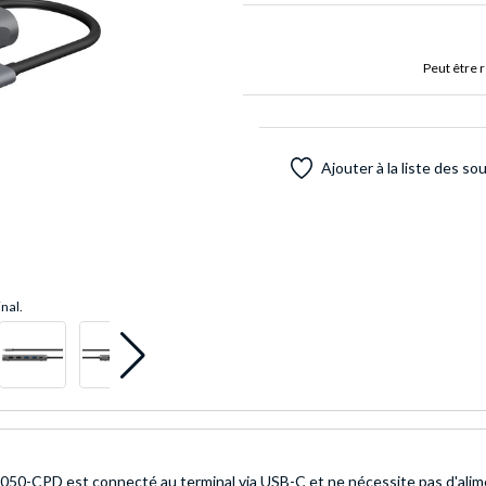
Peut être 
Ajouter à la liste des so
inal.
0-CPD est connecté au terminal via USB-C et ne nécessite pas d'alimenta