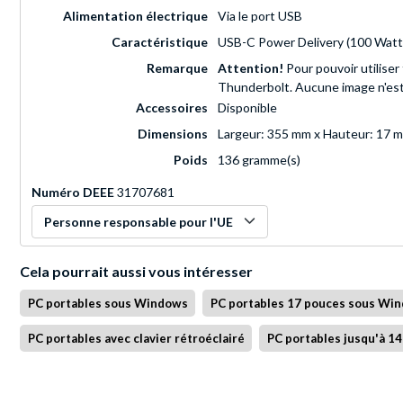
Alimentation électrique
Via le port USB
Caractéristique
USB-C Power Delivery (100 Watt
Remarque
Attention!
Pour pouvoir utiliser
Thunderbolt. Aucune image n'est
Accessoires
Disponible
Dimensions
Largeur: 355 mm x Hauteur: 17 
Poids
136 gramme(s)
Numéro DEEE
31707681
Personne responsable pour l'UE
Cela pourrait aussi vous intéresser
PC portables sous Windows
PC portables 17 pouces sous Wi
PC portables avec clavier rétroéclairé
PC portables jusqu'à 1