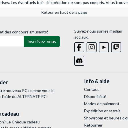
ises. Les éventuels frais d'expédition ne sont pas compris.
Vous trouver
Retour en haut de la page
Suivez-nous sur les médias
 et des concours amusants!
sociaux.
Inscrivez-vous
Info & aide
lder
Contact
tre nouveau PC comme vous le
c l'aide du ALTERNATE PC-
Disponibilité
Modes de paiement
Expédition et retrait
 cadeau
Showroom et heures d'o
tion? Le Chèque cadeau
Retourner
 le cadeau idéal pour toute