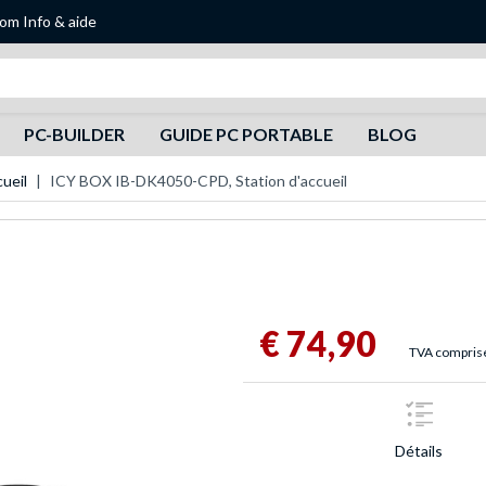
oom
Info & aide
Recherche
PC-BUILDER
GUIDE PC PORTABLE
BLOG
cueil
ICY BOX IB-DK4050-CPD, Station d'accueil
€ 74,90
TVA comprise,
Détails