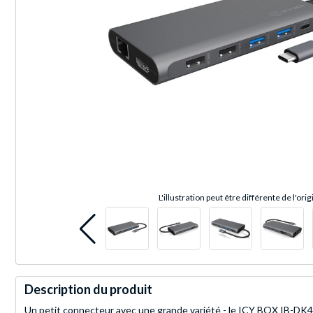
L'illustration peut être différente de l'orig
Description du produit
Un petit connecteur avec une grande variété - le ICY BOX IB-DK405