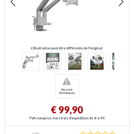
L'illustration peut être différente de l'original.
!
Sécurité-
Remarques
€ 99,90
TVA comprise, hors frais d'expédition de
€ 6,99
.
0.0 Étoile