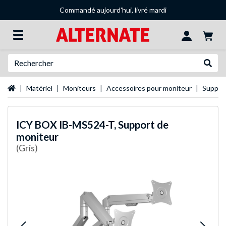
Commandé aujourd'hui, livré mardi
Recherche
Recher
Page d'accueil
Matériel
Moniteurs
Accessoires pour moniteur
Suppor
ICY BOX
IB-MS524-T, Support de
moniteur
(Gris)