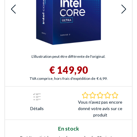
L'illustration peut être différente de l'original.
€ 149,90
TVA comprise, hors frais d'expédition de
€ 6,99
.
0.0 Étoile
Vous n'avez pas encore
Détails
donné votre avis sur ce
produit
En stock