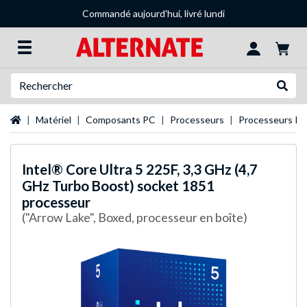
Commandé aujourd'hui, livré lundi
Recherche
Recher
Page d'accueil
Matériel
Composants PC
Processeurs
Processeurs Int
Intel®
Core Ultra 5 225F, 3,3 GHz (4,7
GHz Turbo Boost) socket 1851
processeur
("Arrow Lake", Boxed, processeur en boîte)